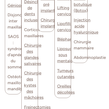
Désinclusion
pré
botulique
Génioplastie
de
Lifting
implantaire
(Botox)
dents
cervicofacial
Disjonction
incluses
Chirurgie
Injection
inter
Lipofilling
implantaire
acide
maxillaire
Corticotomie
cervicofacial
hyaluronique
maxillaires
SAOS
Blépharoplastie
Chirurgie
:
Chirurgie
mammaire
syndrome
Liposuccion
des
d’apnée
sous
glandes
Abdominoplastie
du
mentale
salivaires
sommeil
Tumeurs
Chirurgie
Ostéotomies
cutanées
des
maxillo-
kystes
Oreilles
mandibulaires
des
décollées
mâchoires
Freinectomies